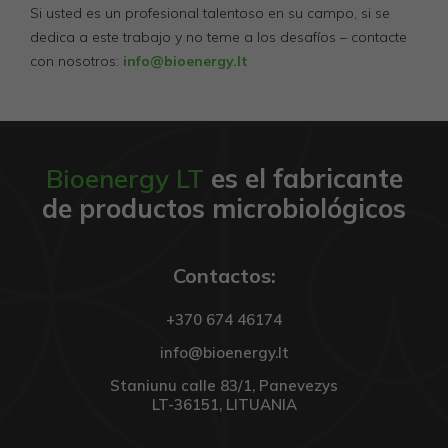
Si usted es un profesional talentoso en su campo, si se
dedica a este trabajo y no teme a los desafíos – contacte
con nosotros:
info@bioenergy.lt
Bioenergy LT
es el fabricante
de productos microbiológicos
Contactos:
+370 674 46174
info@bioenergy.lt
Staniunu calle 83/1, Panevezys
LT-36151, LITUANIA
Privalomi
Šie