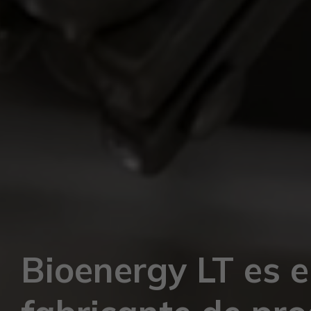
Bioenergy LT es e