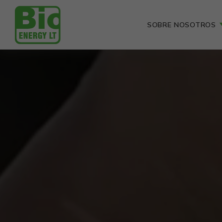
SOBRE NOSOTROS