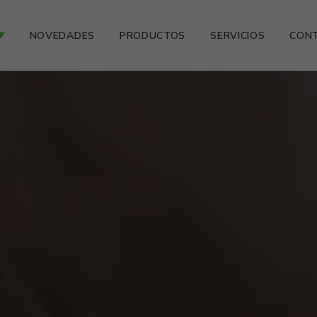
NOVEDADES
PRODUCTOS
SERVICIOS
CON