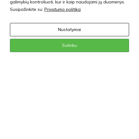
galimybių kontroliuoti, kur ir kaip naudojami jų duomenys.
Susipažinkite su:
Privatumo politika
Nustatymai
Sutinku
Mums rūpi
DIRVOŽEMIO PRIEŽIŪRA