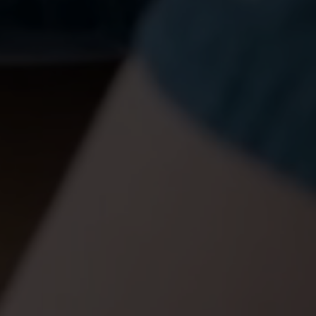
naudojama.
Vartojo
patirties
Kad mūsų
svetainė
Jūsų vizito
metu veiktų
kuo geriau.
Jei
atsisakysite
šių slapukų,
kai kurios
funkcijos
išnyks
svetainėje.