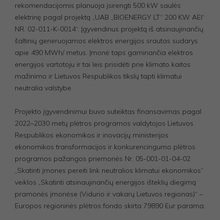
rekomendacijomis planuoja įsirengti 500 kW saulės
elektrinę pagal projektą „UAB „BIOENERGY LT“ 200 KW AEI“
NR. 02-011-K-0014“. Įgyvendinus projektą iš atsinaujinančių
šaltinių generuojamos elektros energijos srautas sudarys
apie 490 MWh/ metus. Įmonė taps gaminančia elektros
energijos vartotoju ir tai leis prisidėti prie klimato kaitos
mažinimo ir Lietuvos Respublikos tikslų tapti klimatui
neutralia valstybe.
Projekto įgyvendinimui buvo suteiktas finansavimas pagal
2022–2030 metų plėtros programos valdytojos Lietuvos
Respublikos ekonomikos ir inovacijų ministerijos
ekonomikos transformacijos ir konkurencingumo plėtros
programos pažangos priemonės Nr. 05-001-01-04-02
„Skatinti įmones pereiti link neutralios klimatui ekonomikos“
veiklos „Skatinti atsinaujinančių energijos išteklių diegimą
pramonės įmonėse (Vidurio ir vakarų Lietuvos regionas)“ –
Europos regioninės plėtros fondo skirta 79890 Eur parama.