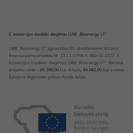
E. komercijos modelio diegimas UAB „Bioenergy LT“
UAB „Bioenergy LT“ įgyvendina ES struktūrinėmis lėšomis
finansuojamą projektą Nr. 13.1.1-LVPA-K-860-01-0723 „E.
komercijos modelio diegimas UAB „Bioenergy LT““. Bendra
projekto vertė –
65 390,00
Eur, iš kurių
49 042,50
Eur sudaro
Europos regioninės plėtros fondo lėšos.
Privalomi