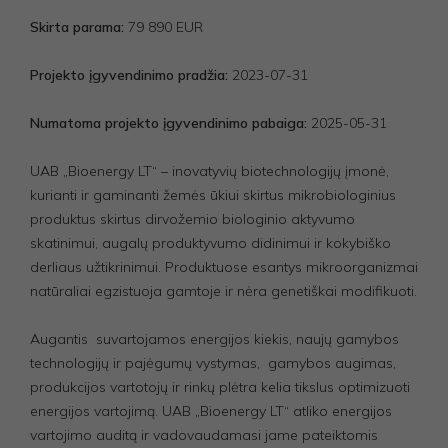
Skirta parama:
79 890 EUR
Projekto įgyvendinimo pradžia:
2023-07-31
Numatoma projekto įgyvendinimo pabaiga:
2025-05-31
UAB „Bioenergy LT“ – inovatyvių biotechnologijų įmonė,
kurianti ir gaminanti žemės ūkiui skirtus mikrobiologinius
produktus skirtus dirvožemio biologinio aktyvumo
skatinimui, augalų produktyvumo didinimui ir kokybiško
derliaus užtikrinimui. Produktuose esantys mikroorganizmai
natūraliai egzistuoja gamtoje ir nėra genetiškai modifikuoti.
Augantis suvartojamos energijos kiekis, naujų gamybos
technologijų ir pajėgumų vystymas, gamybos augimas,
produkcijos vartotojų ir rinkų plėtra kelia tikslus optimizuoti
energijos vartojimą. UAB „Bioenergy LT“ atliko energijos
vartojimo auditą ir vadovaudamasi jame pateiktomis