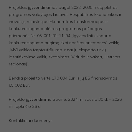
Projektas įgyvendinamas pagal 2022–2030 metų plėtros
programos valdytojos Lietuvos Respublikos Ekonomikos ir
inovacijų ministerijos Ekonomikos transformacijos ir
konkurencingumo plėtros programos pažangos
priemonės Nr. 05-001-01-11-04 „Įgyvendinti eksporto
konkurencingumo augimą skatinančias priemones“ veiklą
„MVĮ veiklos tarptautiškumo ir naujų eksporto rinkų
identifikavimo veiklų skatinimas (Vidurio ir vakarų Lietuvos
regionas)“.
Bendra projekto vertė 170 004 Eur, iš jų ES finansavimas
85 002 Eur.
Projekto įgyvendinimo trukmė: 2024 m. sausio 30 d. – 2026
m. lapkričio 26 d.
Kontaktiniai duomenys: