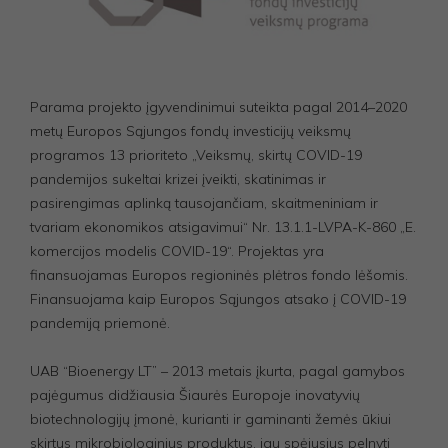
Šie
slapukai
reikalingi,
kad
svetainė
veiktų.
Parama projekto įgyvendinimui suteikta pagal 2014–2020
metų Europos Sąjungos fondų investicijų veiksmų
programos 13 prioriteto „Veiksmų, skirtų COVID-19
Statistika
pandemijos sukeltai krizei įveikti, skatinimas ir
Siekiant
pagerinti
pasirengimas aplinką tausojančiam, skaitmeniniam ir
svetainės
tvariam ekonomikos atsigavimui“ Nr. 13.1.1-LVPA-K-860 „E.
funkcionalumą
komercijos modelis COVID-19“. Projektas yra
ir struktūrą,
atsižvelgiant į
finansuojamas Europos regioninės plėtros fondo lėšomis.
tai, kaip
Finansuojama kaip Europos Sąjungos atsako į COVID-19
svetainė
pandemiją priemonė.
naudojama.
UAB “Bioenergy LT” – 2013 metais įkurta, pagal gamybos
Vartojo
pajėgumus didžiausia Šiaurės Europoje inovatyvių
patirties
biotechnologijų įmonė, kurianti ir gaminanti žemės ūkiui
Kad mūsų
skirtus mikrobiologinius produktus, jau spėjusius pelnyti
svetainė