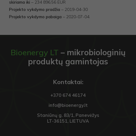
skiriama iki
– 234 896,56 EUR
Projekto vykdymo pradžia
– 2019-04-30
Projekto vykdymo pabaiga
– 2020-07-04.
Bioenergy LT
– mikrobiologinių
produktų gamintojas
Kontaktai:
+370 674 46174
info@bioenergy.lt
Staniūnų g. 83/1, Panevėžys
LT-36151, LIETUVA