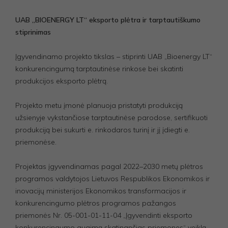
UAB „BIOENERGY LT“ eksporto plėtra ir tarptautiškumo
stiprinimas
Įgyvendinamo projekto tikslas – stiprinti UAB „Bioenergy LT“
konkurencingumą tarptautinėse rinkose bei skatinti
produkcijos eksporto plėtrą.
Projekto metu įmonė planuoja pristatyti produkciją
užsienyje vykstančiose tarptautinėse parodose, sertifikuoti
produkciją bei sukurti e. rinkodaros turinį ir jį įdiegti e.
priemonėse.
Projektas įgyvendinamas pagal 2022–2030 metų plėtros
programos valdytojos Lietuvos Respublikos Ekonomikos ir
inovacijų ministerijos Ekonomikos transformacijos ir
konkurencingumo plėtros programos pažangos
priemonės Nr. 05-001-01-11-04 „Įgyvendinti eksporto
konkurencingumo augimą skatinančias priemones“ veiklą