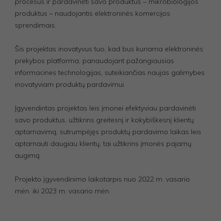
procesus ir pardavinėti savo produktus – mikrobiologijos
produktus – naudojantis elektroninės komercijos
sprendimais.
Šis projektas inovatyvus tuo, kad bus kuriama elektroninės
prekybos platforma, panaudojant pažangiausias
informacines technologijas, suteikiančias naujas galimybes
inovatyviam produktų pardavimui.
Įgyvendintas projektas leis įmonei efektyviau pardavinėti
savo produktus, užtikrins greitesnį ir kokybiškesnį klientų
aptarnavimą, sutrumpėjęs produktų pardavimo laikas leis
aptarnauti daugiau klientų, tai užtikrins įmonės pajamų
augimą.
Projekto įgyvendinimo laikotarpis nuo 2022 m. vasario
mėn. iki 2023 m. vasario mėn.