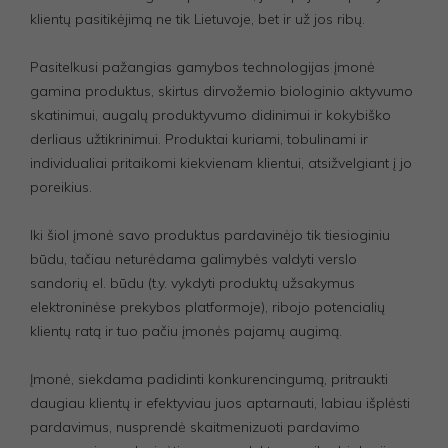
Jūsų vizito
klientų pasitikėjimą ne tik Lietuvoje, bet ir už jos ribų.
metu veiktų
kuo geriau.
Pasitelkusi pažangias gamybos technologijas įmonė
Jei
atsisakysite
gamina produktus, skirtus dirvožemio biologinio aktyvumo
šių slapukų,
skatinimui, augalų produktyvumo didinimui ir kokybiško
kai kurios
derliaus užtikrinimui. Produktai kuriami, tobulinami ir
funkcijos
išnyks
individualiai pritaikomi kiekvienam klientui, atsižvelgiant į jo
svetainėje.
poreikius.
Iki šiol įmonė savo produktus pardavinėjo tik tiesioginiu
būdu, tačiau neturėdama galimybės valdyti verslo
sandorių el. būdu (t.y. vykdyti produktų užsakymus
elektroninėse prekybos platformoje), ribojo potencialių
klientų ratą ir tuo pačiu įmonės pajamų augimą.
Įmonė, siekdama padidinti konkurencingumą, pritraukti
daugiau klientų ir efektyviau juos aptarnauti, labiau išplėsti
pardavimus, nusprendė skaitmenizuoti pardavimo