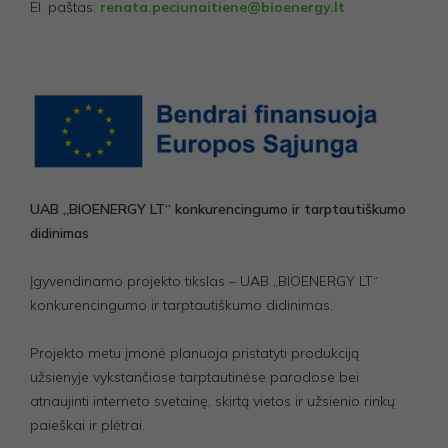
El. paštas:
renata.peciunaitiene@bioenergy.lt
UAB „BIOENERGY LT“ konkurencingumo ir tarptautiškumo
didinimas
Įgyvendinamo projekto tikslas – UAB „BIOENERGY LT“
konkurencingumo ir tarptautiškumo didinimas.
Projekto metu įmonė planuoja pristatyti produkciją
užsienyje vykstančiose tarptautinėse parodose bei
atnaujinti interneto svetainę, skirtą vietos ir užsienio rinkų
paieškai ir plėtrai.