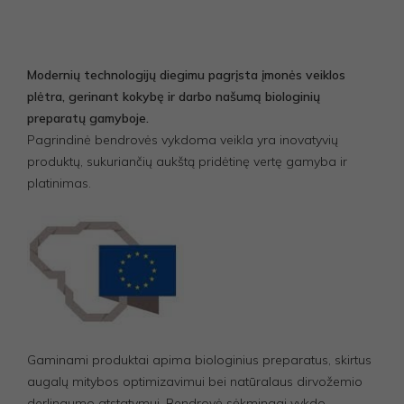
Modernių technologijų diegimu pagrįsta įmonės veiklos
plėtra, gerinant kokybę ir darbo našumą biologinių
preparatų gamyboje.
Pagrindinė bendrovės vykdoma veikla yra inovatyvių
produktų, sukuriančių aukštą pridėtinę vertę gamyba ir
platinimas.
Gaminami produktai apima biologinius preparatus, skirtus
augalų mitybos optimizavimui bei natūralaus dirvožemio
derlingumo atstatymui. Bendrovė sėkmingai vykdo