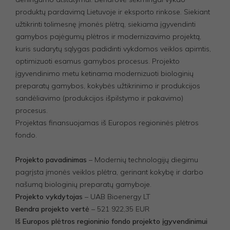
produktų pardavimą Lietuvoje ir eksporto rinkose. Siekiant
užtikrinti tolimesnę įmonės plėtrą, siekiama įgyvendinti
gamybos pajėgumų plėtros ir modernizavimo projektą,
kuris sudarytų sąlygas padidinti vykdomos veiklos apimtis,
optimizuoti esamus gamybos procesus. Projekto
įgyvendinimo metu ketinama modernizuoti biologinių
preparatų gamybos, kokybės užtikrinimo ir produkcijos
sandėliavimo (produkcijos išpilstymo ir pakavimo)
procesus.
Projektas finansuojamas iš Europos regioninės plėtros
fondo.
Projekto pavadinimas
– Modernių technologijų diegimu
pagrįsta įmonės veiklos plėtra, gerinant kokybę ir darbo
našumą biologinių preparatų gamyboje.
Projekto vykdytojas
– UAB Bioenergy LT
Bendra projekto vertė
– 521 922,35 EUR
Iš Europos plėtros regioninio fondo projekto įgyvendinimui