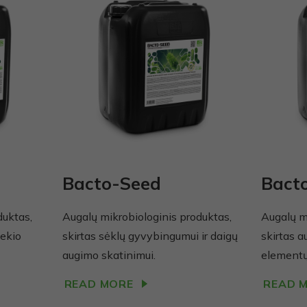
Bacto-Seed
Bacto
duktas,
Augalų mikrobiologinis produktas,
Augalų m
iekio
skirtas sėklų gyvybingumui ir daigų
skirtas a
augimo skatinimui.
elementų 
READ MORE
READ 