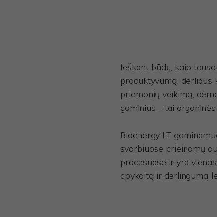
Ieškant būdų, kaip tauso
produktyvumą, derliaus k
priemonių veikimą, dėmes
gaminius – tai organinės 
Bioenergy LT gaminamuo
svarbiuose prieinamų a
procesuose ir yra vienas
apykaitą ir derlingumą l