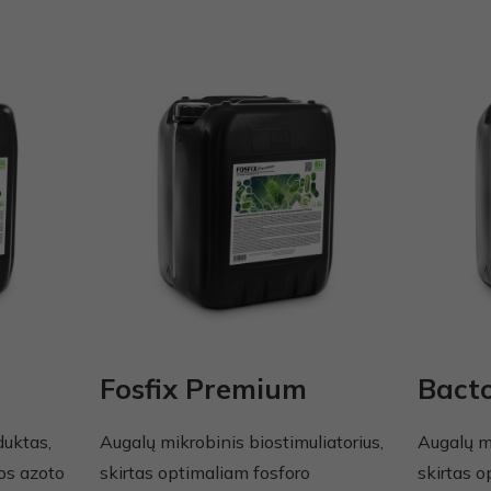
Fosfix Premium
Bact
duktas,
Augalų mikrobinis biostimuliatorius,
Augalų m
os azoto
skirtas optimaliam fosforo
skirtas o