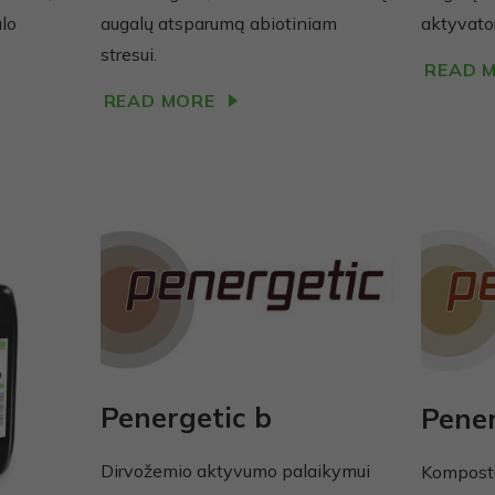
tai, kaip
alo
augalų atsparumą abiotiniam
aktyvator
svetainė
naudojama.
stresui.
READ 
READ MORE
Vartojo
patirties
Kad mūsų
svetainė
Jūsų vizito
metu veiktų
kuo geriau.
Jei
atsisakysite
šių slapukų,
kai kurios
Penergetic b
funkcijos
Pener
išnyks
svetainėje.
Dirvožemio aktyvumo palaikymui
Kompostu