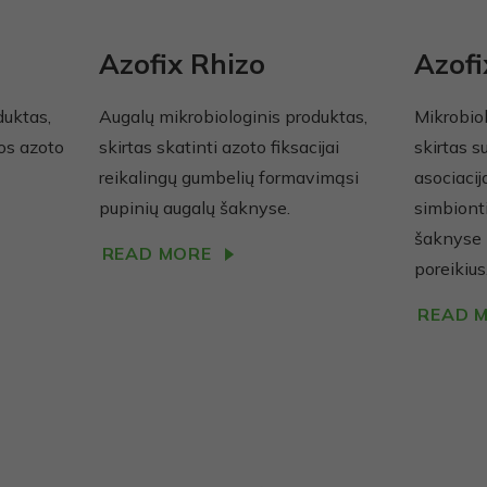
Azofix Rhizo
Azofi
duktas,
Augalų mikrobiologinis produktas,
Mikrobiol
os azoto
skirtas skatinti azoto fiksacijai
skirtas s
reikalingų gumbelių formavimąsi
asociacij
pupinių augalų šaknyse.
simbionti
šaknyse b
READ MORE
poreikius
READ 