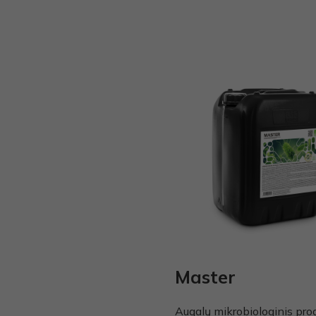
Master
Augalų mikrobiologinis pro