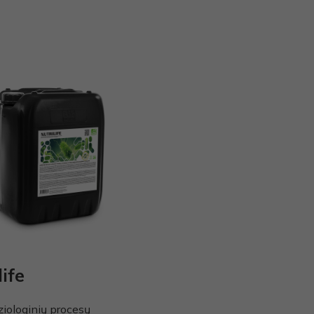
life
ziologinių procesų