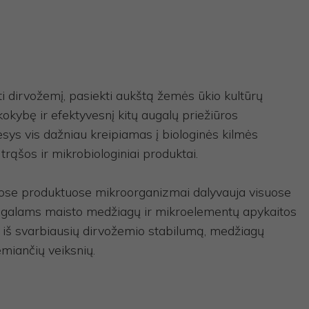
ti dirvožemį, pasiekti aukštą žemės ūkio kultūrų
okybę ir efektyvesnį kitų augalų priežiūros
ys vis dažniau kreipiamas į biologinės kilmės
trąšos ir mikrobiologiniai produktai.
se produktuose mikroorganizmai dalyvauja visuose
ugalams maisto medžiagų ir mikroelementų apykaitos
 iš svarbiausių dirvožemio stabilumą, medžiagų
emiančių veiksnių.