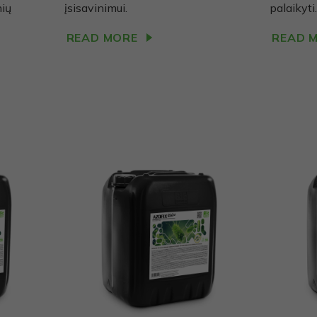
nių
įsisavinimui.
palaikyti
READ MORE
READ 