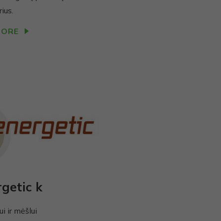
ius.
MORE
getic k
i ir mėšlui