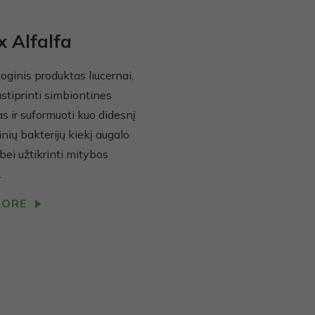
x Alfalfa
oginis produktas liucernai,
ustiprinti simbiontines
as ir suformuoti kuo didesnį
nių bakterijų kiekį augalo
ei užtikrinti mitybos
.
MORE