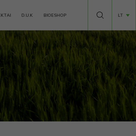
EKTAI
D.U.K
BIOESHOP
LT