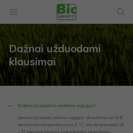
Dažnai užduodami
klausimai
Kokios produkto veikimo sąlygos?
Idealios produkto veikimo sąlygos: dirvožemio pH 6-8;
dirvožemio temperatūra nuo 5 ˚C; oro temperatūra 25
– 37 laipsniai šilumos; pakankamas dirvožemio