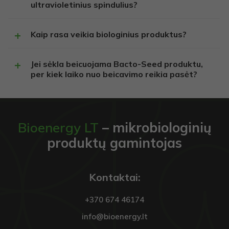
ultravioletinius spindulius?
Privalomi
Šie
slapukai
Kaip rasa veikia biologinius produktus?
reikalingi,
kad
svetainė
Jei sėkla beicuojama Bacto-Seed produktu,
veiktų.
per kiek laiko nuo beicavimo reikia pasėt?
Statistika
Siekiant
pagerinti
Bioenergy LT
– mikrobiologinių
svetainės
produktų gamintojas
funkcionalumą
ir struktūrą,
atsižvelgiant į
tai, kaip
Kontaktai:
svetainė
naudojama.
+370 674 46174
info@bioenergy.lt
Vartojo
patirties