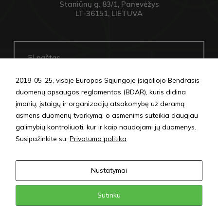
Staniūnų g. 83/1, Panevėžys
Kad mūsų
LT-36151, LIETUVA
svetainė
Jūsų vizito
metu veiktų
kuo geriau.
Jei
atsisakysite
šių slapukų,
kai kurios
2018-05-25, visoje Europos Sąjungoje įsigaliojo Bendrasis
funkcijos
duomenų apsaugos reglamentas (BDAR), kuris didina
SIŲSTI
išnyks
įmonių, įstaigų ir organizacijų atsakomybę už deramą
svetainėje.
asmens duomenų tvarkymą, o asmenims suteikia daugiau
galimybių kontroliuoti, kur ir kaip naudojami jų duomenys.
Privatumo politika
Susipažinkite su:
Privatumo politika
Nustatymai
Sutinku
© 2024 „UAB Bioenergy LT“. Visos teisės saugomos.