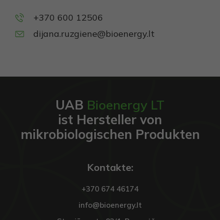
Privalomi
Šie
+370 600 12506
slapukai
reikalingi,
dijana.ruzgiene@bioenergy.lt
kad
svetainė
veiktų.
Statistika
Siekiant
UAB
Bioenergy LT
pagerinti
ist Hersteller von
svetainės
funkcionalumą
mikrobiologischen Produkten
ir struktūrą,
atsižvelgiant į
tai, kaip
svetainė
Kontakte:
naudojama.
+370 674 46174
Vartojo
info@bioenergy.lt
patirties