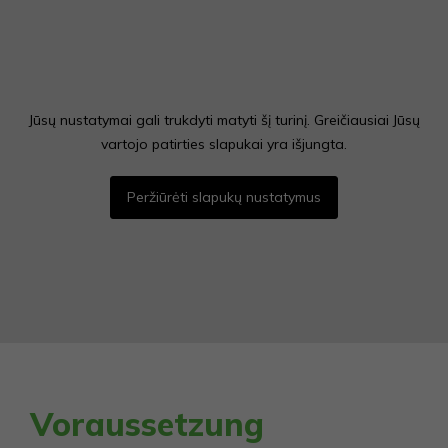
mikrobiologischen
Produkten
Jūsų nustatymai gali trukdyti matyti šį turinį. Greičiausiai Jūsų
+370 674 46174
vartojo patirties slapukai yra išjungta.
info@bioenergy.lt
Peržiūrėti slapukų nustatymus
Staniūnų str. 83/1,
Panevėžys
LT-36151,
LITAUEN
Voraussetzung