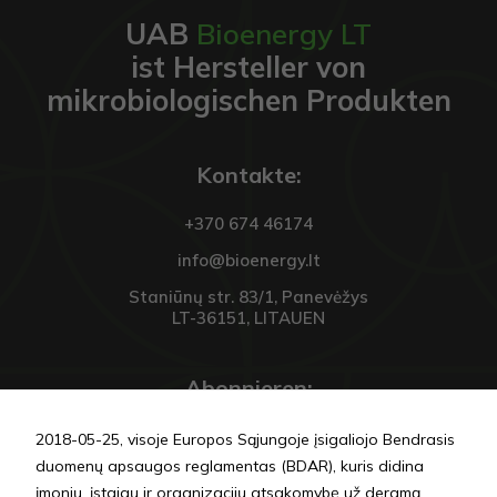
UAB
Bioenergy LT
ist Hersteller von
mikrobiologischen Produkten
Kontakte:
+370 674 46174
info@bioenergy.lt
Staniūnų str. 83/1, Panevėžys
LT-36151, LITAUEN
Abonnieren:
2018-05-25, visoje Europos Sąjungoje įsigaliojo Bendrasis
duomenų apsaugos reglamentas (BDAR), kuris didina
įmonių, įstaigų ir organizacijų atsakomybę už deramą