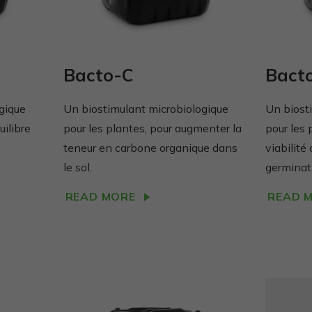
Privalomi
Šie
Bacto-C
Bact
slapukai
reikalingi,
gique
Un biostimulant microbiologique
Un biost
kad
uilibre
pour les plantes, pour augmenter la
pour les 
svetainė
teneur en carbone organique dans
viabilité
veiktų.
le sol.
germinat
READ MORE
READ 
Statistika
Siekiant
pagerinti
svetainės
funkcionalumą
ir struktūrą,
atsižvelgiant į