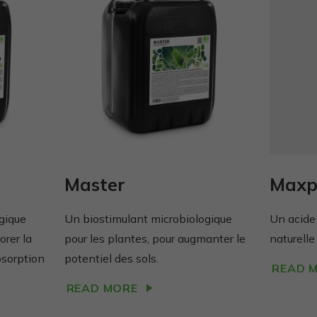
tai, kaip
svetainė
naudojama.
Vartojo
patirties
Kad mūsų
svetainė
Jūsų vizito
metu veiktų
Master
Maxp
kuo geriau.
Jei
atsisakysite
gique
Un biostimulant microbiologique
Un acide
šių slapukų,
orer la
pour les plantes, pour augmanter le
naturelle
kai kurios
bsorption
potentiel des sols.
funkcijos
READ 
išnyks
READ MORE
svetainėje.