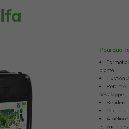
lfa
Pourquoi l
Formation
plante ;
Fixation 
Potentiel
développé ;
Rendement
Contributi
Améliore 
et d’air dans 