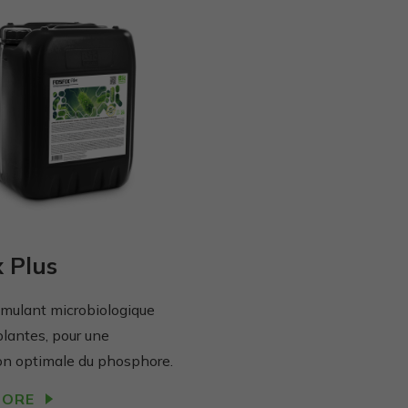
x Plus
imulant microbiologique
plantes, pour une
on optimale du phosphore.
MORE