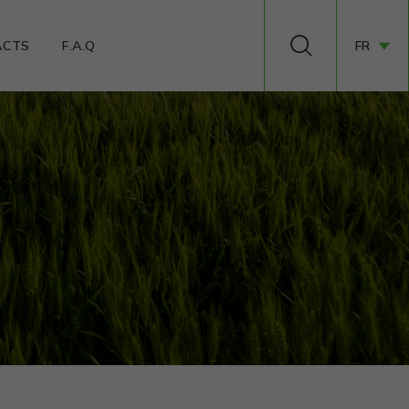
ACTS
F.A.Q
FR