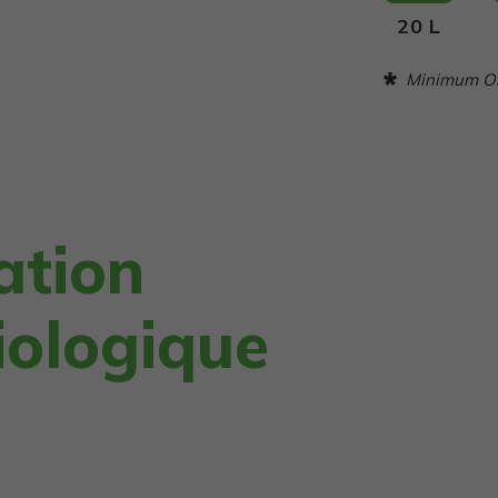
20 L
Minimum Ord
ation
iologique