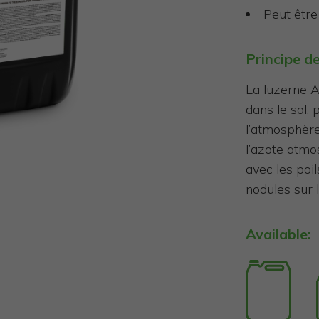
Peut être 
Principe d
La luzerne Az
dans le sol,
l’atmosphère
l’azote atmo
avec les poi
nodules sur l
Available: