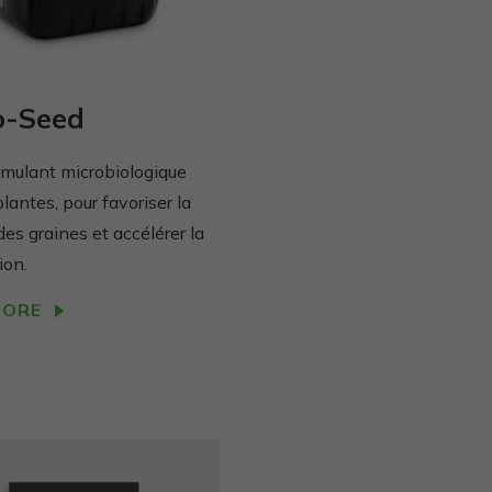
o-Seed
imulant microbiologique
plantes, pour favoriser la
 des graines et accélérer la
ion.
MORE