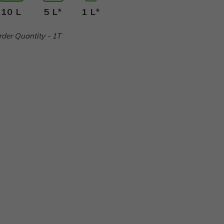
10 L
5 L*
1 L*
er Quantity - 1T