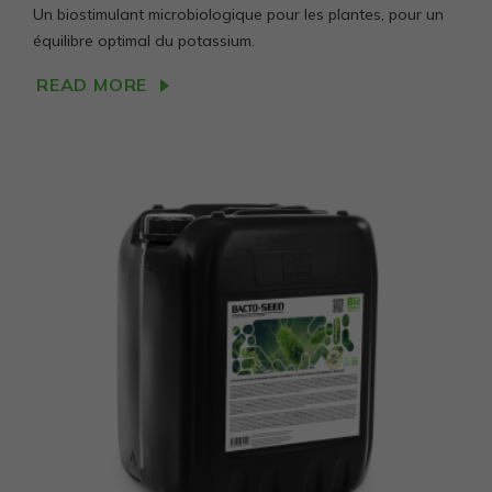
Un biostimulant microbiologique pour les plantes, pour un
équilibre optimal du potassium.
READ MORE
Privalomi
Šie
slapukai
reikalingi,
kad
svetainė
veiktų.
Statistika
Siekiant
pagerinti
svetainės
funkcionalumą
ir struktūrą,