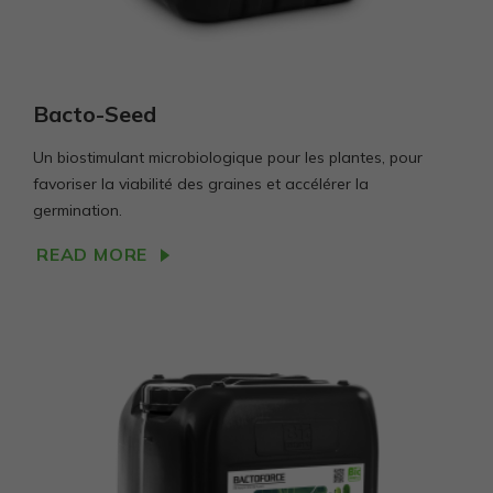
atsižvelgiant į
tai, kaip
svetainė
naudojama.
Bacto-Seed
Vartojo
Un biostimulant microbiologique pour les plantes, pour
patirties
favoriser la viabilité des graines et accélérer la
Kad mūsų
germination.
svetainė
Jūsų vizito
metu veiktų
READ MORE
kuo geriau.
Jei
atsisakysite
šių slapukų,
kai kurios
funkcijos
išnyks
svetainėje.