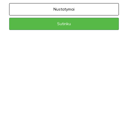
Nustatymai
Sutinku
Maxprolin
Un acide aminé pour la résistance naturelle au stress des
plantes.
READ MORE