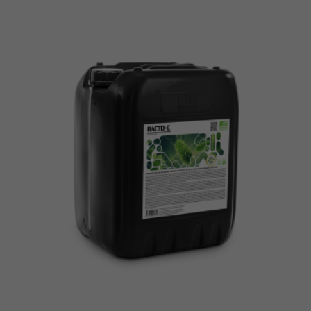
kai kurios
funkcijos
išnyks
svetainėje.