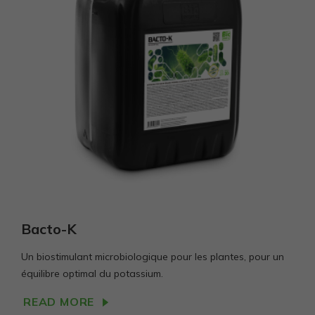
Statistika
Siekiant
pagerinti
svetainės
funkcionalumą
ir struktūrą,
atsižvelgiant į
tai, kaip
svetainė
naudojama.
Vartojo
patirties
Kad mūsų
Bacto-K
svetainė
Jūsų vizito
metu veiktų
Un biostimulant microbiologique pour les plantes, pour un
kuo geriau.
équilibre optimal du potassium.
Jei
atsisakysite
READ MORE
šių slapukų,