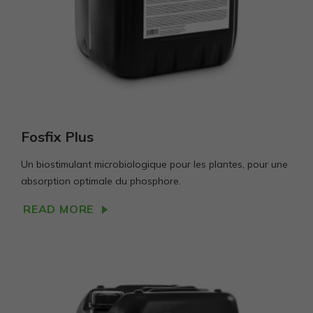
Fosfix Plus
Un biostimulant microbiologique pour les plantes, pour une
absorption optimale du phosphore.
READ MORE
Privalomi
Šie
slapukai
reikalingi,
kad
svetainė
veiktų.