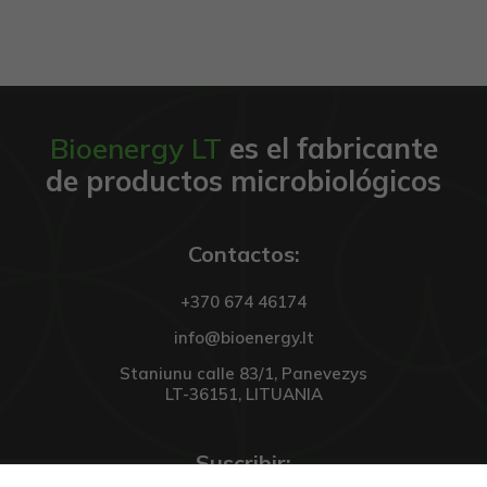
reikalingi,
kad
svetainė
veiktų.
Bioenergy LT
es el fabricante
Statistika
Siekiant
de productos microbiológicos
pagerinti
svetainės
funkcionalumą
ir struktūrą,
Contactos:
atsižvelgiant į
tai, kaip
svetainė
+370 674 46174
naudojama.
info@bioenergy.lt
Staniunu calle 83/1, Panevezys
Vartojo
LT-36151, LITUANIA
patirties
Kad mūsų
svetainė
Suscribir:
Jūsų vizito