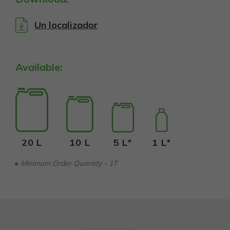
Un localizador
Available:
20 L
10 L
5 L*
1 L*
Minimum Order Quantity - 1T