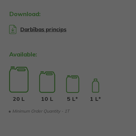
Download:
Darbības princips
Available:
20 L
10 L
5 L*
1 L*
Minimum Order Quantity - 1T