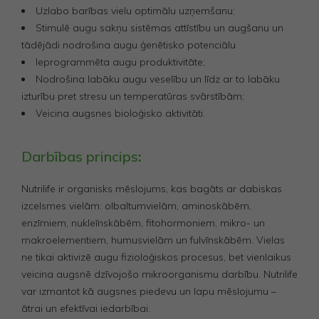
Uzlabo barības vielu optimālu uzņemšanu;
Stimulē augu sakņu sistēmas attīstību un augšanu un
tādējādi nodrošina augu ģenētisko potenciālu
Ieprogrammēta augu produktivitāte;
Nodrošina labāku augu veselību un līdz ar to labāku
izturību pret stresu un temperatūras svārstībām;
Veicina augsnes bioloģisko aktivitāti.
Darbības princips
:
Nutrilife ir organisks mēslojums, kas bagāts ar dabiskas
izcelsmes vielām: olbaltumvielām, aminoskābēm,
enzīmiem, nukleīnskābēm, fitohormoniem, mikro- un
makroelementiem, humusvielām un fulvīnskābēm. Vielas
ne tikai aktivizē augu fizioloģiskos procesus, bet vienlaikus
veicina augsnē dzīvojošo mikroorganismu darbību. Nutrilife
var izmantot kā augsnes piedevu un lapu mēslojumu –
ātrai un efektīvai iedarbībai.