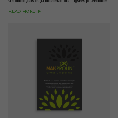
Mikrobioloģisks augu biostimulators augsnes potenciālam.
READ MORE