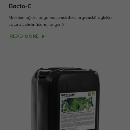
naudojama.
Bacto-C
Mikrobioloģisks augu biostimulators organiskā oglekļa
Vartojo
satura palielināšanai augsnē.
patirties
Kad mūsų
READ MORE
svetainė
Jūsų vizito
metu veiktų
kuo geriau.
Jei
atsisakysite
šių slapukų,
kai kurios
funkcijos
išnyks
svetainėje.