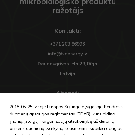
mikrobioloģisko produktu
ražotājs
Kontakti:
+371 203 86996
info@bioenergy.lv
Daugavgrīvas iela 28, Rīga
Latvija
Abonēt:
2018-05-25, visoje Europos Sąjungoje įsigaliojo Bendrasis
duomenų apsaugos reglamentas (BDAR), kuris didina
įmonių, įstaigų ir organizacijų atsakomybę už deramą
asmens duomenų tvarkymą, o asmenims suteikia daugiau