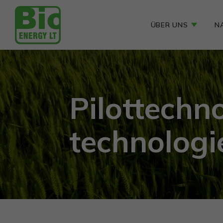
ÜBER UNS
N
Pilottechno
technologi