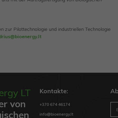
n zur Pilottechnologie und industriellen Technologie
drius@bioenergy.lt
ergy LT
Kontakte:
Ab
ler von
+370 674 46174
gischen
Privalomi
info@bioenergy.lt