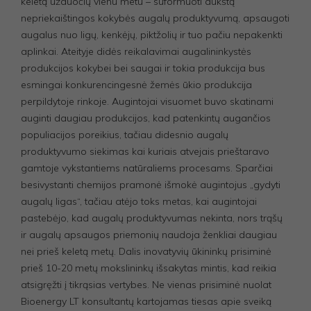
keletą užduočių vienu metu – suformuoti aukštą
nepriekaištingos kokybės augalų produktyvumą, apsaugoti
augalus nuo ligų, kenkėjų, piktžolių ir tuo pačiu nepakenkti
aplinkai. Ateityje didės reikalavimai augalininkystės
produkcijos kokybei bei saugai ir tokia produkcija bus
esmingai konkurencingesnė žemės ūkio produkcija
perpildytoje rinkoje. Augintojai visuomet buvo skatinami
auginti daugiau produkcijos, kad patenkintų augančios
populiacijos poreikius, tačiau didesnio augalų
produktyvumo siekimas kai kuriais atvejais prieštaravo
gamtoje vykstantiems natūraliems procesams. Sparčiai
besivystanti chemijos pramonė išmokė augintojus „gydyti
augalų ligas“, tačiau atėjo toks metas, kai augintojai
pastebėjo, kad augalų produktyvumas nekinta, nors trąšų
ir augalų apsaugos priemonių naudoja ženkliai daugiau
nei prieš keletą metų. Dalis inovatyvių ūkininkų prisiminė
prieš 10-20 metų mokslininkų išsakytas mintis, kad reikia
atsigręžti į tikrąsias vertybes. Ne vienas prisiminė nuolat
Bioenergy LT konsultantų kartojamas tiesas apie sveiką