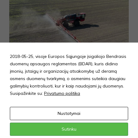
2018-05-25, visoje Europos Sąjungoje įsigaliojo Bendrasis
duomenų apsaugos reglamentas (BDAR), kuris didina
įmonių, įstaigų ir organizacijų atsakomybę už deramą
12 Sep 2024
asmens duomenų tvarkymą, o asmenims suteikia daugiau
Dirvožemio sveikata ir augalų kokybė –
galimybių kontroliuoti, kur ir kaip naudojami jų duomenys.
mikrobiologinių produktų vaidmuo
Susipažinkite su:
Privatumo politika
READ MORE
Nustatymai
Sutinku