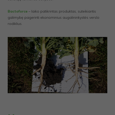
Bactoforce
– laiko patikrintas produktas, suteikiantis
galimybę pagerinti ekonominius augalininkystės verslo
rodiklius.
Privalomi
Šie
slapukai
reikalingi,
kad
svetainė
veiktų.
Statistika