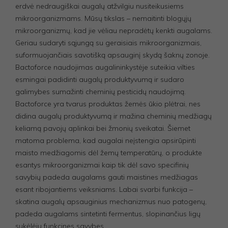
erdvė nedraugiškai augalų atžvilgiu nusiteikusiems
mikroorganizmams. Mūsų tikslas – nemaitinti blogųjų
mikroorganizmų, kad jie vėliau nepradėtų kenkti augalams.
Geriau sudaryti sąjungą su geraisiais mikroorganizmais,
suformuojančiais savotišką apsauginį skydą šaknų zonoje.
Bactoforce naudojimas augalininkystėje suteikia vilties
esmingai padidinti augalų produktyvumą ir sudaro
galimybes sumažinti cheminių pesticidų naudojimą.
Bactoforce yra tvarus produktas žemės ūkio plėtrai, nes
didina augalų produktyvumą ir mažina cheminių medžiagų
keliamą pavojų aplinkai bei žmonių sveikatai. Šiemet
matoma problema, kad augalai neįstengia apsirūpinti
maisto medžiagomis dėl žemų temperatūrų, o produkte
esantys mikroorganizmai kaip tik dėl savo specifinių
savybių padeda augalams gauti maistines medžiagas
esant ribojantiems veiksniams. Labai svarbi funkcija –
skatina augalų apsauginius mechanizmus nuo patogenų,
padeda augalams sintetinti fermentus, slopinančius ligų
sukėlėjų funkcines savybes.