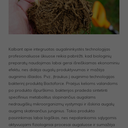
Kalbant apie integruotas augalininkystės technologijas
profesionaliuose ūkiuose reikia pabrėžti, kad biologinių
preparatų naudojimas labai gerai išreiškiamas ekonominiu
efektu, nes didėja augalų produktyvumas ir mažėja
auginimo išlaidos. Pvz., įtraukus į auginimo technologijas
bakterinį produktą Bactoforce. Praėjus kelioms valandoms
po produkto išpurškimo, bakterijos pradeda sintetinti
specifinius metabolitus slopinančius augalams
nedraugiškų mikroorganizmų vystymąsi ir išskiria augalų
augimą skatinančius junginius. Tokio produkto
pasirinkimas labai logiškas, nes nepalankiomis sąlygomis
aktyvuojami fiziologiniai procesai augaluose ir sumažėja