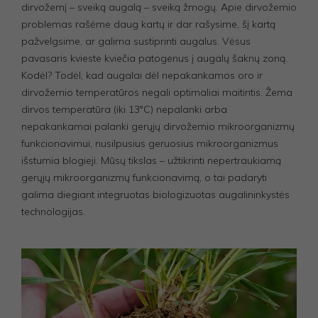
dirvožemį – sveiką augalą – sveiką žmogų. Apie dirvožemio
problemas rašėme daug kartų ir dar rašysime, šį kartą
pažvelgsime, ar galima sustiprinti augalus. Vėsus
pavasaris kvieste kviečia patogenus į augalų šaknų zoną.
Kodėl? Todėl, kad augalai dėl nepakankamos oro ir
dirvožemio temperatūros negali optimaliai maitintis. Žema
dirvos temperatūra (iki 13°C) nepalanki arba
nepakankamai palanki gerųjų dirvožemio mikroorganizmų
funkcionavimui, nusilpusius geruosius mikroorganizmus
išstumia blogieji. Mūsų tikslas – užtikrinti nepertraukiamą
gerųjų mikroorganizmų funkcionavimą, o tai padaryti
galima diegiant integruotas biologizuotas augalininkystės
technologijas.