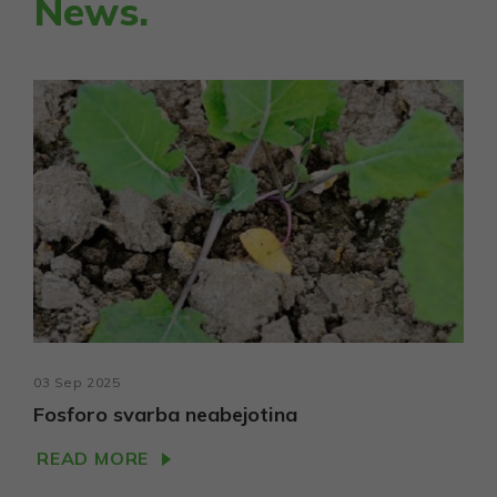
News.
Siekiant
pagerinti
svetainės
funkcionalumą
ir struktūrą,
atsižvelgiant į
tai, kaip
svetainė
naudojama.
Vartojo
patirties
Kad mūsų
svetainė
Jūsų vizito
metu veiktų
kuo geriau.
Jei
03 Sep 2025
atsisakysite
Fosforo svarba neabejotina
šių slapukų,
kai kurios
READ MORE
funkcijos
išnyks