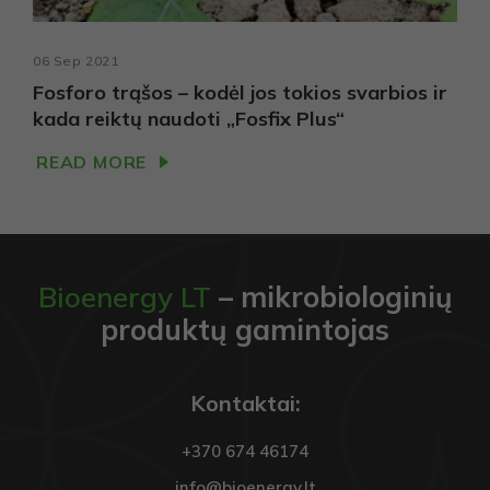
06 Sep 2021
Fosforo trąšos – kodėl jos tokios svarbios ir
kada reiktų naudoti „Fosfix Plus“
READ MORE
Bioenergy LT
– mikrobiologinių
produktų gamintojas
Kontaktai:
+370 674 46174
info@bioenergy.lt