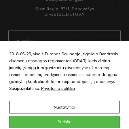
Staniūnų g. 83/1, Panevėžys
LT-36151, LIETUVA
2018-05-25, visoje Europos Sąjungoje įsigaliojo Bendrasis
duomenų apsaugos reglamentas (BDAR), kuris didina
SIŲSTI
įmonių, įstaigų ir organizacijų atsakomybę už deramą
asmens duomenų tvarkymą, o asmenims suteikia daugiau
galimybių kontroliuoti, kur ir kaip naudojami jų duomenys.
Privatumo politika
Susipažinkite su:
Privatumo politika
Nustatymai
Sutinku
© 2024 „UAB Bioenergy LT“. Visos teisės saugomos.