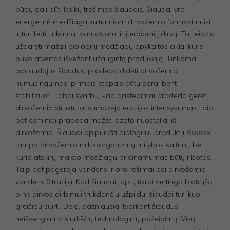
būdų gali būti laukų tręšimas šiaudais. Šiaudai yra
energetinė medžiaga kultūriniam dirvožemio formavimuisi
ir turi būti tinkamai paruošiami ir įterpiami į dirvą. Tai leidžia
uždaryti mažąjį biologinį medžiagų apykaitos ciklą, kuris
buvo atvertas išvežant užaugintą produkciją. Tinkamai
panaudojus šiaudus, pradeda didėti dirvožemio
humusingumas, pirmais etapais būtų gerai bent
stabilizuoti. Labai svarbu, kad pastebimai pradeda gerėti
dirvožemio struktūra, sumažėja erozijos intensyvumas, taip
pat esminiai pradeda mažėti azoto nuostoliai iš
dirvožemio. Šiaudai apipurkšti biologiniu produktu
Ruinex
tampa dirvožemio mikroorganizmų mitybos šaltiniu, be
kurio atskirų maisto medžiagų prieinamumas būtų ribotas.
Taip pat pagerėja vandens ir oro režimai bei dirvožemio
vandens filtracija. Kad šiaudai taptų tikrai vertinga biotrąša,
o ne dirvos dirbimui trukdančiu užpildu, šiaudai turi kuo
greičiau suirti. Deja, dažniausiai tvarkant šiaudus
neišvengiama šiurkščių technologinių pažeidimų. Visų