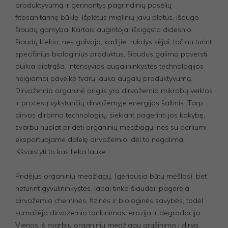
produktyvumą ir gerinantys pagrindinių pasėlių
fitosanitarinę būklę. Išplėtus miglinių javų plotus, išaugo
šiaudų gamyba. Kartais augintojai išsigąsta didesnio
šiaudų kiekio, nes galvoja, kad jie trukdys sėjai, tačiau turint
specifinius biologinius produktus, šiaudus galima paversti
puikia biotrąša. Intensyvios augalininkystės technologijos
neigiamai paveikė tvarų lauko augalų produktyvumą.
Dirvožemio organinė anglis yra dirvožemio mikrobų veiklos
ir procesų vykstančių dirvožemyje energijos šaltinis. Tarp
dirvos dirbimo technologijų, siekiant pagerinti jos kokybę,
svarbu nuolat pridėti organinių medžiagų, nes su derliumi
eksportuojame dalelę dirvožemio, dėl to negalima
iššvaistyti to kas lieka lauke.
Pridėjus organinių medžiagų, (geriausia būtų mėšlas), bet
neturint gyvulininkystės, labai tinka šiaudai, pagerėja
dirvožemio cheminės, fizinės ir biologinės savybės, todėl
sumažėja dirvožemio tankinimas, erozija ir degradacija.
Vienas iš svarbių organinių medžiagų grąžinimo į dirvą