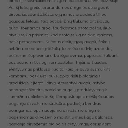
pirma, jie susmulkinami ir ilgam paliekami dirvos paviršiuje.
Per šį laiką greitai prarandamos drėgmės atsargos iš
dirvos, šiaudai išdžiūsta, o jų irimas prasideda tik po
gausaus lietaus. Taip pat dėl žinių trūkumo ant šiaudų
būna išberiamos arba išpurškiamos azoto trąšos, šiuo
atveju reikia prisiminti, kad azoto reikia ne tik augalams,
bet ir patogenams. Nuėmus derlių, gyvų augalų šaknų
nebūna, na nebent piktžolių, tai reiškia didelę azoto dalį
paliksime išsiplovimui arba išgaravimui, paprastai kalbant
bus patiriami tiesioginiai nuostoliai. Tręšimo šiaudais
efektyvumas priklauso nuo to, kaip jie buvo susmulkinti
kombainu, paskleisti lauke, apipurkšti biologiniais
produktais ir įterpti į dirvą. Alternatyvi augalų mityba
naudojant šiaudus padidina augalų produktyvumą ir
sumažina aplinkos taršą. Kompostuojant mėšlą šiaudais
pagerėja dirvožemio struktūra, padidėja bendras
poringumas, optimizuojama dirvožemio drėgmė,
pagerinamas dirvožemio maistinių medžiagų balansas,
padidėja dirvožemio biologinis aktyvumas, aprūpinant