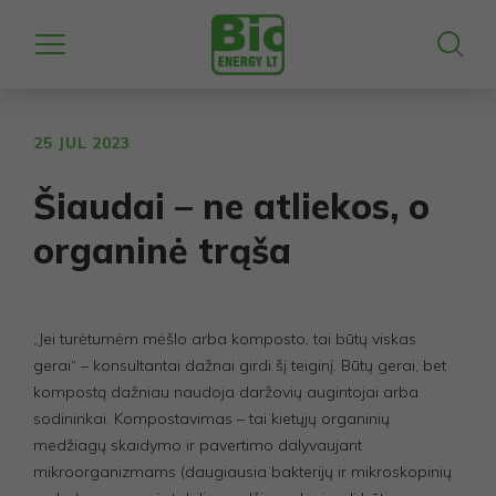
25 JUL 2023
Šiaudai – ne atliekos, o
organinė trąša
„Jei turėtumėm mėšlo arba komposto, tai būtų viskas
gerai“ – konsultantai dažnai girdi šį teiginį. Būtų gerai, bet
kompostą dažniau naudoja daržovių augintojai arba
sodininkai. Kompostavimas – tai kietųjų organinių
medžiagų skaidymo ir pavertimo dalyvaujant
mikroorganizmams (daugiausia bakterijų ir mikroskopinių