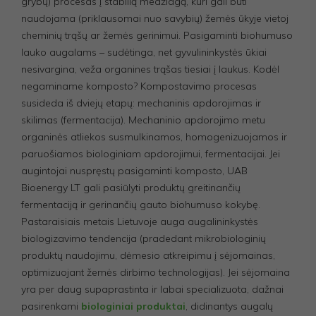
grybų) procesas į stabilią medžiagą, kuri gali būti
naudojama (priklausomai nuo savybių) žemės ūkyje vietoj
cheminių trąšų ar žemės gerinimui. Pasigaminti biohumuso
lauko augalams – sudėtinga, net gyvulininkystės ūkiai
nesivargina, veža organines trąšas tiesiai į laukus. Kodėl
negaminame komposto? Kompostavimo procesas
susideda iš dviejų etapų: mechaninis apdorojimas ir
skilimas (fermentacija). Mechaninio apdorojimo metu
organinės atliekos susmulkinamos, homogenizuojamos ir
paruošiamos biologiniam apdorojimui, fermentacijai. Jei
augintojai nuspręstų pasigaminti komposto, UAB
Bioenergy LT gali pasiūlyti produktų greitinančių
fermentaciją ir gerinančių gauto biohumuso kokybę.
Pastaraisiais metais Lietuvoje auga augalininkystės
biologizavimo tendencija (pradedant mikrobiologinių
produktų naudojimu, dėmesio atkreipimu į sėjomainas,
optimizuojant žemės dirbimo technologijas). Jei sėjomaina
yra per daug supaprastinta ir labai specializuota, dažnai
pasirenkami
biologiniai produktai
, didinantys augalų