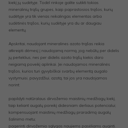
kiekį jų sudėtyje. Todėl rinkoje galite sutikti tokias
mineralinių trąšų grupes, kaip paprastosios trąšos, kurių
sudėtyje yra tik vienas reikalingas elementas arba
sudėtinės trąšos, kurių sudėtyje yra du ar daugiau
elementų.
Apskritai, naudojant mineralines azoto trąšas reikia
atkreipti dėmesį į naudojamą normą, jog nebūtų per didelis
jų perteklius, nes per didelis azoto trąšų kiekis daro
neigiamą poveikį aplinkai. Jei naudojamos mineralinės
trąšos, kurios turi gyvybiškai svarbų elementą augalo
vystymuisi, pavyzdžiui, azotą, tai jos yra naudojamos
norint:
papildyti natūralaus dirvožemio maistinių medžiagų kiekį,
taip keliant augalų poreikį didesniam derliaus potencialui;
kompensuojant maistinių medžiagų praradimą augalų
šalinimo metu;
pagerinti dirvožemio sąlygas naujiems pasėliams auginti.