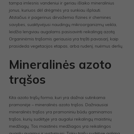
tampa imlesnis vandeniui ir geriau išlaiko mineralinius
jonus, kuriuos dėl drėgmės yra sunkiau išplauti.
Atstačius ir pagerinus dirvožemio fizines ir chemines
savybes, suaktyvėjusi naudingų mikroorganizmų veikla,
leidžia lengviau augalams pasisavinti reikalingą azotą.
Organinėmis trąšomis geriausia yra tręšti pavasarį, kaip
prasideda vegetacijos etapas, arba rudenį, nuėmus derlių.
Mineralinės azoto
trąšos
Kita azoto trąšų forma, kuri yra dažnai sutinkama
pramonėje – mineralinės azoto trąšos. Dažniausiai
mineralinės trąšos yra pramoniniu būdu gaminamos
trąšos, kurių sudėtyje yra augalui reikalingų maistinių
medžiagų. Tos maistinės medžiagos yra reikalingos
augalų augimui ir vystymuisi. Tokių trąšų sudėtyje galima