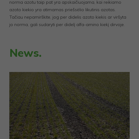
norma azotu taip pat yra apskaičiuojama, kai reikiamo
azoto kiekio yra atimamas priešsėlio likutinis azotas.
Tačiau nepamirškite, jog per didelis azoto kiekis ar viršyta
jo norma, gali sudaryti per didelį alfa-amino kiekį dirvoje.
News.