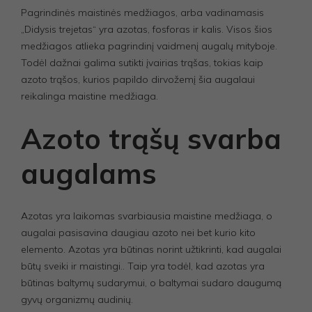
Pagrindinės maistinės medžiagos, arba vadinamasis
„Didysis trejetas“ yra azotas, fosforas ir kalis. Visos šios
medžiagos atlieka pagrindinį vaidmenį augalų mityboje.
Todėl dažnai galima sutikti įvairias trąšas, tokias kaip
azoto trąšos, kurios papildo dirvožemį šia augalaui
reikalinga maistine medžiaga.
Azoto trąšų svarba
augalams
Azotas yra laikomas svarbiausia maistine medžiaga, o
augalai pasisavina daugiau azoto nei bet kurio kito
elemento. Azotas yra būtinas norint užtikrinti, kad augalai
būtų sveiki ir maistingi.. Taip yra todėl, kad azotas yra
būtinas baltymų sudarymui, o baltymai sudaro daugumą
gyvų organizmų audinių.