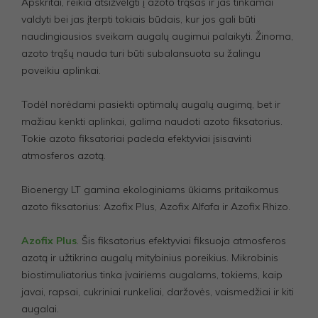
Apskritai, reikia atsižvelgti į azoto trąšas ir jas tinkamai
valdyti bei jas įterpti tokiais būdais, kur jos gali būti
naudingiausios sveikam augalų augimui palaikyti. Žinoma,
azoto trąšų nauda turi būti subalansuota su žalingu
poveikiu aplinkai.
Todėl norėdami pasiekti optimalų augalų augimą, bet ir
mažiau kenkti aplinkai, galima naudoti azoto fiksatorius.
Tokie azoto fiksatoriai padeda efektyviai įsisavinti
atmosferos azotą.
Privalomi
Šie
slapukai
Bioenergy LT gamina ekologiniams ūkiams pritaikomus
reikalingi,
azoto fiksatorius: Azofix Plus, Azofix Alfafa ir Azofix Rhizo.
kad
svetainė
veiktų.
Azofix Plus
. Šis fiksatorius efektyviai fiksuoja atmosferos
azotą ir užtikrina augalų mitybinius poreikius. Mikrobinis
biostimuliatorius tinka įvairiems augalams, tokiems, kaip
Statistika
javai, rapsai, cukriniai runkeliai, daržovės, vaismedžiai ir kiti
Siekiant
pagerinti
augalai.