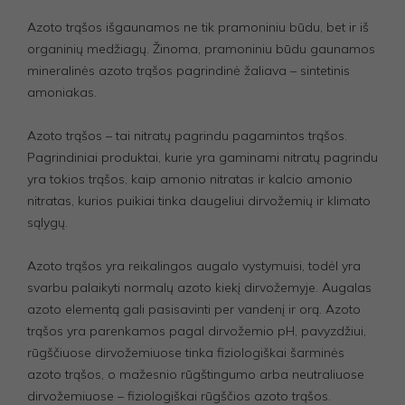
Azoto trąšos išgaunamos ne tik pramoniniu būdu, bet ir iš
organinių medžiagų. Žinoma, pramoniniu būdu gaunamos
mineralinės azoto trąšos pagrindinė žaliava – sintetinis
amoniakas.
Azoto trąšos – tai nitratų pagrindu pagamintos trąšos.
Pagrindiniai produktai, kurie yra gaminami nitratų pagrindu
yra tokios trąšos, kaip amonio nitratas ir kalcio amonio
nitratas, kurios puikiai tinka daugeliui dirvožemių ir klimato
sąlygų.
Azoto trąšos yra reikalingos augalo vystymuisi, todėl yra
svarbu palaikyti normalų azoto kiekį dirvožemyje. Augalas
azoto elementą gali pasisavinti per vandenį ir orą. Azoto
trąšos yra parenkamos pagal dirvožemio pH, pavyzdžiui,
rūgščiuose dirvožemiuose tinka fiziologiškai šarminės
azoto trąšos, o mažesnio rūgštingumo arba neutraliuose
dirvožemiuose – fiziologiškai rūgščios azoto trąšos.