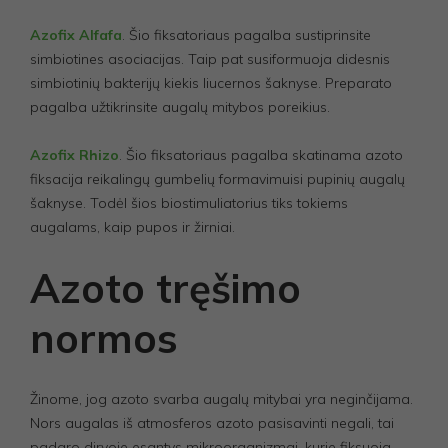
svetainės
funkcionalumą
Azofix Alfafa
. Šio fiksatoriaus pagalba sustiprinsite
ir struktūrą,
atsižvelgiant į
simbiotines asociacijas. Taip pat susiformuoja didesnis
tai, kaip
simbiotinių bakterijų kiekis liucernos šaknyse. Preparato
svetainė
pagalba užtikrinsite augalų mitybos poreikius.
naudojama.
Azofix Rhizo
. Šio fiksatoriaus pagalba skatinama azoto
Vartojo
fiksacija reikalingų gumbelių formavimuisi pupinių augalų
patirties
šaknyse. Todėl šios biostimuliatorius tiks tokiems
Kad mūsų
augalams, kaip pupos ir žirniai.
svetainė
Jūsų vizito
metu veiktų
Azoto tręšimo
kuo geriau.
Jei
normos
atsisakysite
šių slapukų,
kai kurios
funkcijos
išnyks
Žinome, jog azoto svarba augalų mitybai yra neginčijama.
svetainėje.
Nors augalas iš atmosferos azoto pasisavinti negali, tai
padaro dirvoje esantys mikroorganizmai, kurie fiksuoja