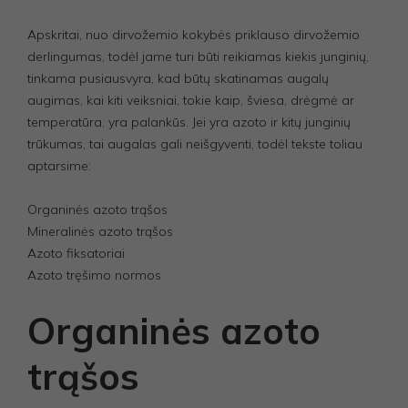
Apskritai, nuo dirvožemio kokybės priklauso dirvožemio
derlingumas, todėl jame turi būti reikiamas kiekis junginių,
tinkama pusiausvyra, kad būtų skatinamas augalų
augimas, kai kiti veiksniai, tokie kaip, šviesa, drėgmė ar
temperatūra, yra palankūs. Jei yra azoto ir kitų junginių
trūkumas, tai augalas gali neišgyventi, todėl tekste toliau
aptarsime:
Organinės azoto trąšos
Mineralinės azoto trąšos
Azoto fiksatoriai
Azoto tręšimo normos
Organinės azoto
trąšos