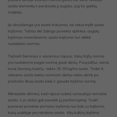
azoto elementą ir perduoda jį augalui, jog šis galėtų
maitintis.
Jei dirvožemyje yra azoto trūkumas, tai reikia tręšti azoto
trąšomis. Tačiau dėl žalingo poveikio aplinkai, augalų
tręšimas mineralinėmis azoto trąšomis turi atitikti
nustatytas normas.
Tręšiant žieminius ir vasarinius rapsus, tokių trąšų norma
yra nustatoma pagal norimą gauti derlių. Pavyzdžiui, vienai
tonai žieminių kviečių reikės 25-30 kg/ha azoto. Todėl iš
reikiamo azoto kiekio norimam derliui reikia atimti po
priešsėlio likusį azoto kiekį ir gausite tręšimo normą.
Atkreipkite dėmesį, kad rapsai rudenį sunaudoja nemažai
azoto, o jo stoka gali paveikti jų peržiemojimą. Todėl
pavasarį privalote pirmasis tręšimas turi būti su trąšomis,
kurių sudėtyje yra nitratinio azoto. Kitų kultūrų tręšimo