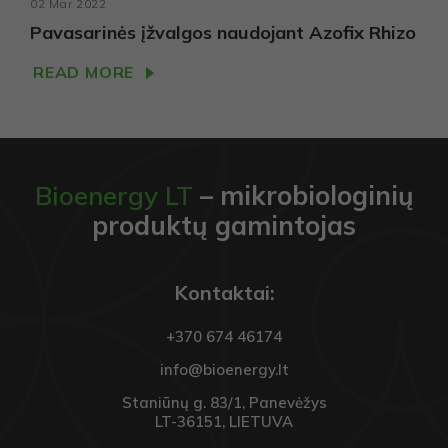
02 Mar 2022
Pavasarinės įžvalgos naudojant Azofix Rhizo
READ MORE
Bioenergy LT
– mikrobiologinių
produktų gamintojas
Kontaktai:
+370 674 46174
info@bioenergy.lt
Staniūnų g. 83/1, Panevėžys
LT-36151, LIETUVA