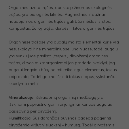
Organinės azoto trąšos, dar kitaip žinomos ekologinės
trąšos, yra biologinės kilmės.. Pagrindinės ir dažnai
naudojamos organinės trąšos gali būti mėšlas, srutos,
kompostas, žalioji trąša, durpės ir kitos organinės trąšos.
Organinėse trąšose yra augalų maisto elementai, kurie yra
nesuskaidyti ir ne mineraliniuose junginiuose, todėl augalui
yra sunku juos pasiimti. Įterpus į dirvožemį organines
trąšas, dirvos mikroorganizmai jas pradeda skaidyti, jog
augalui lengviau būtų paimti reikalingus elementus, tokius
kaip azotą. Todėl galima išskirti tokius etapus, vykstančius
skaidymo metu:
Mineralizacija
. Išskaidomų organinių medžiagų yra
išskiriami paprasti organiniai junginiai, kuriuos augalas
pasisavina per dirvožemį.
Humifikacija
. Susidarančios puvenos padeda pagerinti
dirvožemio viršutinį sluoksnį – humusą. Todėl dirvožemis