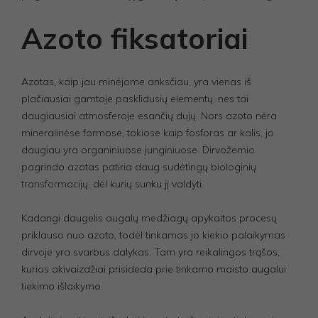
Azoto fiksatoriai
Azotas, kaip jau minėjome anksčiau, yra vienas iš
plačiausiai gamtoje pasklidusių elementų, nes tai
daugiausiai atmosferoje esančių dujų. Nors azoto nėra
mineralinėse formose, tokiose kaip fosforas ar kalis, jo
daugiau yra organiniuose junginiuose. Dirvožemio
pagrindo azotas patiria daug sudėtingų biologinių
transformacijų, dėl kurių sunku jį valdyti.
Kadangi daugelis augalų medžiagų apykaitos procesų
priklauso nuo azoto, todėl tinkamas jo kiekio palaikymas
dirvoje yra svarbus dalykas. Tam yra reikalingos trąšos,
kurios akivaizdžiai prisideda prie tinkamo maisto augalui
tiekimo išlaikymo.